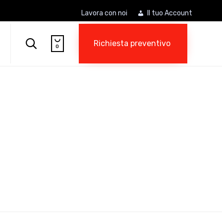
Lavora con noi
Il tuo Account
Skip

to

Richiesta preventivo
0
content