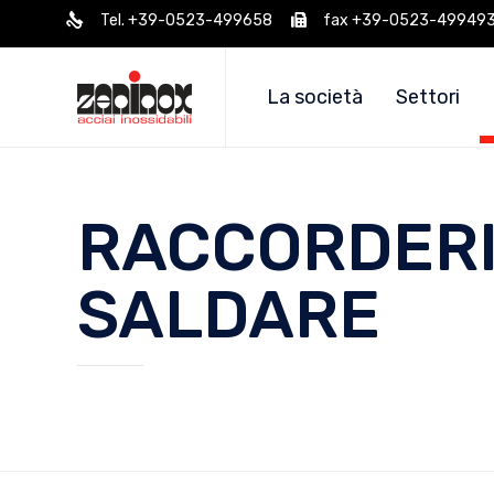
Tel. +39-0523-499658
fax +39-0523-49949
La società
Settori
RACCORDERI
SALDARE