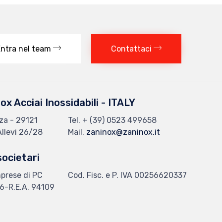
ntra nel team
Contattaci
ox Acciai Inossidabili - ITALY
za - 29121
Tel.
+ (39) 0523 499658
Allevi 26/28
Mail.
zaninox@zaninox.it
societari
mprese di PC
Cod. Fisc. e P. IVA 00256620337
86-R.E.A. 94109