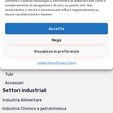
consenso a queste tecnologie ci permetterà di elaborare dati come il
Cookie Policy (UE)
comportamento di navigazione o ID unici su questo sito. Non
acconsentire o ritirare il consenso può influire negativamente su
Catalogo Prodotti
alcune caratteristiche e funzioni.
Raccorderia Din
Accetta
Raccorderia Gas Filettata
Raccorderia Clamp
Nega
Raccorderia Gas a saldare
Visualizza le preferenze
Valvole
Cookie Policy
Privacy Policy
Flange
Tubi
Accessori
Settori industriali
Industria Alimentare
Industria Chimico e petrolchimica