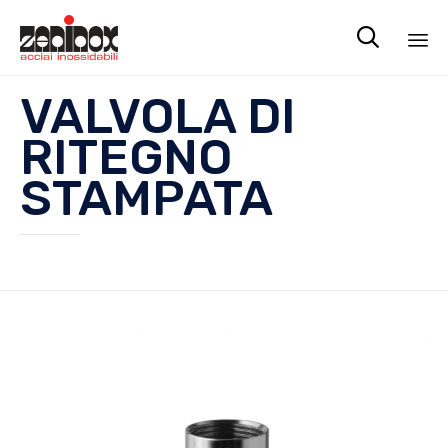

Sk
VALVOLA DI
to
co
RITEGNO
STAMPATA