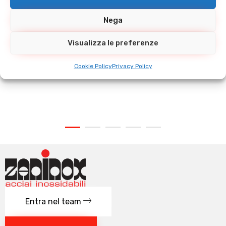
Nega
Visualizza le preferenze
Cookie Policy
Privacy Policy
VALVOLA A FARFALLA F/F DIN
Entra nel team