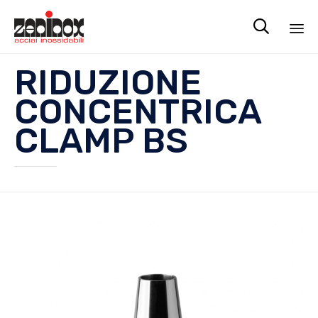

Sk
RIDUZIONE
to
co
CONCENTRICA
CLAMP BS