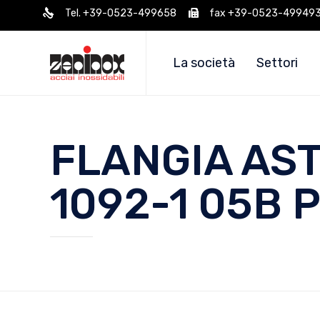
Tel. +39-0523-499658
fax +39-0523-49949
La società
Settori
FLANGIA AST
1092-1 05B 