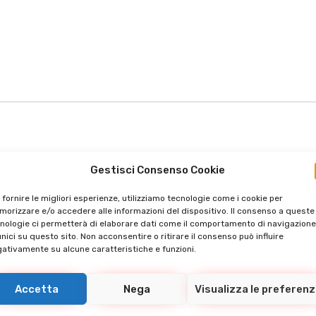
404/316/316L
Gestisci Consenso Cookie
IBILI SU RICHIESTA
 fornire le migliori esperienze, utilizziamo tecnologie come i cookie per
orizzare e/o accedere alle informazioni del dispositivo. Il consenso a queste
nologie ci permetterà di elaborare dati come il comportamento di navigazione
unici su questo sito. Non acconsentire o ritirare il consenso può influire
ativamente su alcune caratteristiche e funzioni.
Accetta
Nega
Visualizza le preferen