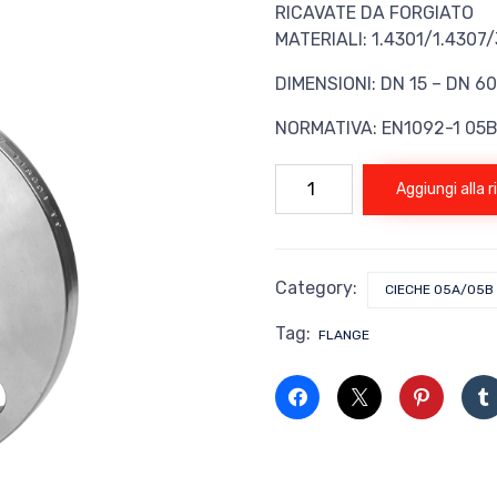
RICAVATE DA FORGIATO
MATERIALI: 1.4301/1.4307
DIMENSIONI: DN 15 – DN 6
NORMATIVA: EN1092-1 05
FLANGIA
Aggiungi alla 
ASTM
A182
EN
1092-
1
Category:
CIECHE 05A/05B
05B
PN6
Tag:
quantità
FLANGE