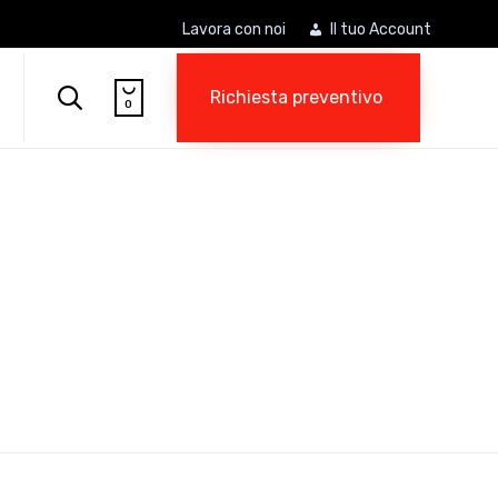
Lavora con noi
Il tuo Account
Skip

to

Richiesta preventivo
0
content