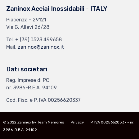
Zaninox Acciai Inossidabili - ITALY
Piacenza - 29121
VIa G. Allevi 26/28
Tel.
+ (39) 0523 499658
Mail.
zaninox@zaninox.it
Dati societari
Reg. Imprese di PC
nr. 3986-R.E.A. 94109
Cod. Fisc. e P. IVA 00256620337
© 2022 Zaninox by Team Memores ∙
Privacy
∙ P. IVA 00256620337 - nr.
3986-R.E.A. 94109