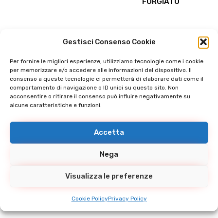
FORGIATO
più
più
varianti.
varianti.
Le
Le
Gestisci Consenso Cookie
opzioni
opzioni
possono
possono
Per fornire le migliori esperienze, utilizziamo tecnologie come i cookie
essere
essere
per memorizzare e/o accedere alle informazioni del dispositivo. Il
scelte
scelte
consenso a queste tecnologie ci permetterà di elaborare dati come il
comportamento di navigazione o ID unici su questo sito. Non
nella
nella
acconsentire o ritirare il consenso può influire negativamente su
pagina
pagina
alcune caratteristiche e funzioni.
del
del
prodotto
prodotto
Accetta
Questo
Questo
Nega
MASCHIO DIN A
RIDUZIONE
prodotto
prodotto
SALDARE FORGIATO
CONCENTRICA DIN A
ha
ha
Visualizza le preferenze
MANDRINARE
più
più
varianti.
varianti.
Cookie Policy
Privacy Policy
Le
Le