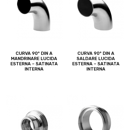
Questo
Questo
CURVA 90° DIN A
CURVA 90° DIN A
prodotto
prodotto
MANDRINARE LUCIDA
SALDARE LUCIDA
ha
ha
ESTERNA – SATINATA
ESTERNA – SATINATA
più
più
INTERNA
INTERNA
varianti.
varianti.
Le
Le
opzioni
opzioni
possono
possono
essere
essere
scelte
scelte
nella
nella
pagina
pagina