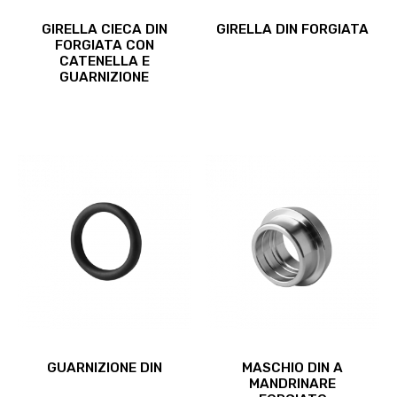
Questo
Questo
GIRELLA CIECA DIN
GIRELLA DIN FORGIATA
prodotto
prodotto
FORGIATA CON
ha
ha
CATENELLA E
più
più
GUARNIZIONE
varianti.
varianti.
Le
Le
opzioni
opzioni
possono
possono
essere
essere
scelte
scelte
nella
nella
pagina
pagina
del
del
prodotto
prodotto
Questo
Questo
GUARNIZIONE DIN
MASCHIO DIN A
prodotto
prodotto
MANDRINARE
ha
ha