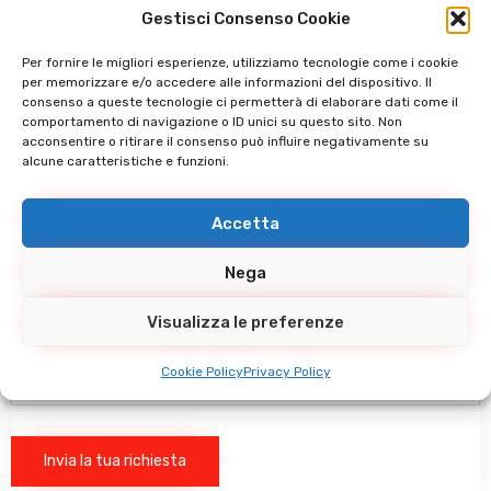
Gestisci Consenso Cookie
Per fornire le migliori esperienze, utilizziamo tecnologie come i cookie
per memorizzare e/o accedere alle informazioni del dispositivo. Il
consenso a queste tecnologie ci permetterà di elaborare dati come il
Carica il tuo file (dimensione massima consentita 9Mb)
comportamento di navigazione o ID unici su questo sito. Non
acconsentire o ritirare il consenso può influire negativamente su
alcune caratteristiche e funzioni.
Hai altro da comunicarci? (facoltativo)
Accetta
Nega
Visualizza le preferenze
Cookie Policy
Privacy Policy