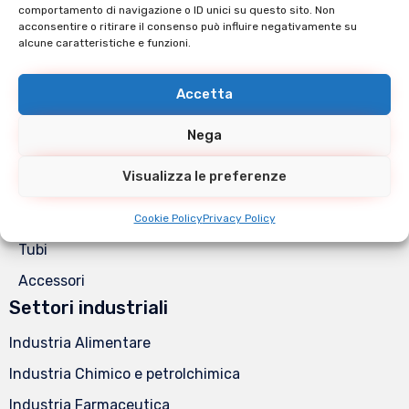
Cookie Policy (UE)
comportamento di navigazione o ID unici su questo sito. Non
Catalogo Prodotti
acconsentire o ritirare il consenso può influire negativamente su
alcune caratteristiche e funzioni.
Raccorderia Din
Raccorderia Gas Filettata
Accetta
Raccorderia Clamp
Nega
Raccorderia Gas a saldare
Visualizza le preferenze
Valvole
Flange
Cookie Policy
Privacy Policy
Tubi
Accessori
Settori industriali
Industria Alimentare
Industria Chimico e petrolchimica
Industria Farmaceutica