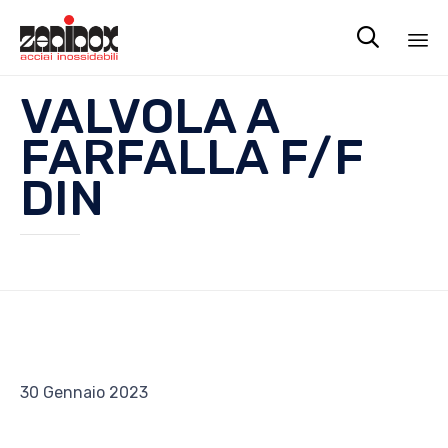

Sk
VALVOLA A
to
co
FARFALLA F/F
DIN
30 Gennaio 2023