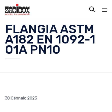

Sk
FLANGIA ASTM
to
co
A182 EN 1092-1
01A PN10
30 Gennaio 2023