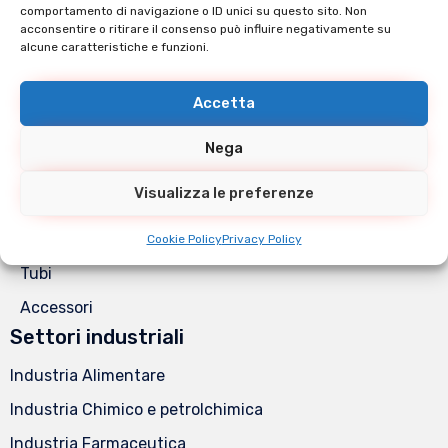
Cookie Policy (UE)
comportamento di navigazione o ID unici su questo sito. Non
Catalogo Prodotti
acconsentire o ritirare il consenso può influire negativamente su
alcune caratteristiche e funzioni.
Raccorderia Din
Raccorderia Gas Filettata
Accetta
Raccorderia Clamp
Nega
Raccorderia Gas a saldare
Visualizza le preferenze
Valvole
Flange
Cookie Policy
Privacy Policy
Tubi
Accessori
Settori industriali
Industria Alimentare
Industria Chimico e petrolchimica
Industria Farmaceutica