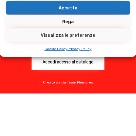
Guarda il nostro
Accetta
catalogo prodotti
Nega
Centinaia di prodotti per l'industria alimentare,
Visualizza le preferenze
chimica, farmaceutica, navale e trattamento
acque.
Cookie Policy
Privacy Policy
Accedi adesso al catalogo
Creato da da Team Memores